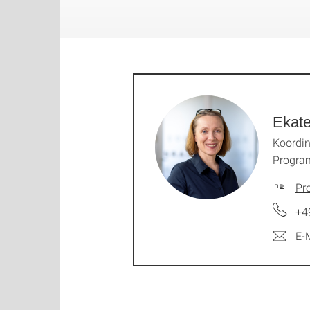
Ekate
Koordin
Progr
Pro
+4
E-