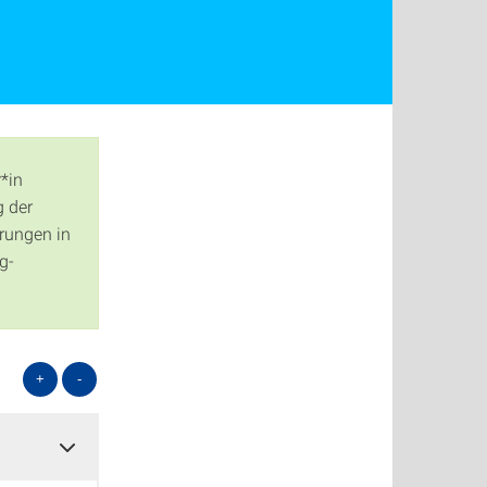
*in
g der
rungen in
g-
+
-