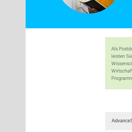
Als Postd
leisten S
Wissensch
Wirtschaf
Program
AdvanceSc