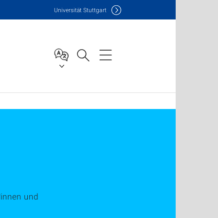
Uni
versität Stuttgart
*innen und