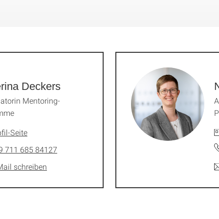
rina Deckers
N
atorin Mentoring-
A
amme
P
fil-Seite
9 711 685 84127
Mail schreiben