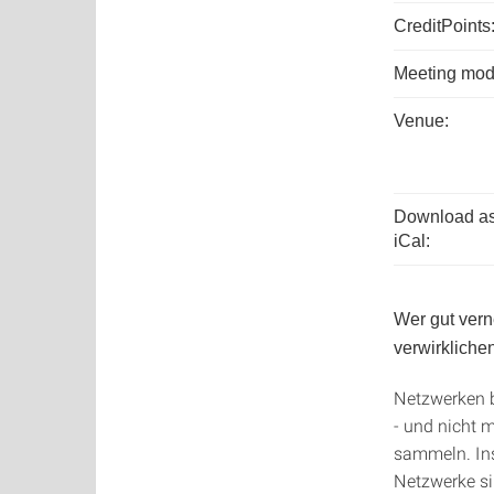
CreditPoints
Meeting mod
Venue:
Download a
iCal:
Wer gut vern
verwirklichen
Netzwerken b
- und nicht 
sammeln. Ins
Netzwerke sin