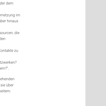
oder dem
ernetzung im
rüber hinaus
sourcen, die
rden
Kontakte zu
etzwerken?
ern?".
stehenden
sie über
eitern.