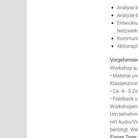
Analyse b
Analyse d
Entwicklu
Netzwerk
Kommunik
Aktionspl
Vorgehenswe
Workshop auf
• Material u
Klassenzimm
• Ca. 4 - 5 
• Feedback u
Workshopend
Um teilnehm
mit Audio/Vi
benötigt. Wei
Einige Tage