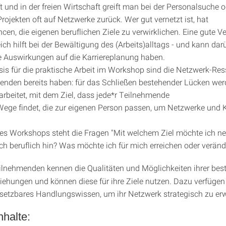
 und in der freien Wirtschaft greift man bei der Personalsuche 
ojekten oft auf Netzwerke zurück. Wer gut vernetzt ist, hat
cen, die eigenen beruflichen Ziele zu verwirklichen. Eine gute V
ich hilft bei der Bewältigung des (Arbeits)alltags - und kann da
e Auswirkungen auf die Karriereplanung haben.
s für die praktische Arbeit im Workshop sind die Netzwerk-Res
enden bereits haben: für das Schließen bestehender Lücken we
arbeitet, mit dem Ziel, dass jede*r Teilnehmende
 Wege findet, die zur eigenen Person passen, um Netzwerke und 
s Workshops steht die Fragen "Mit welchem Ziel möchte ich n
h beruflich hin? Was möchte ich für mich erreichen oder veränd
ilnehmenden kennen die Qualitäten und Möglichkeiten ihrer be
ehungen und können diese für ihre Ziele nutzen. Dazu verfügen 
nsetzbares Handlungswissen, um ihr Netzwerk strategisch zu erw
halte: