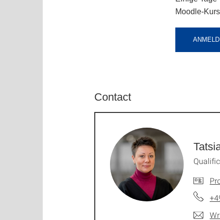
Moodle-Kursr
ANMELD
Contact
Tatsi
Qualif
Pro
+4
Wr