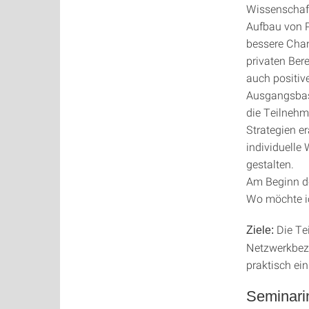
Wissenschaft
Aufbau von Pr
bessere Chan
privaten Bere
auch positiv
Ausgangsbasi
die Teilnehm
Strategien er
individuelle
gestalten.
Am Beginn de
Wo möchte ic
Die Te
Ziele:
Netzwerkbezi
praktisch ei
Seminarin