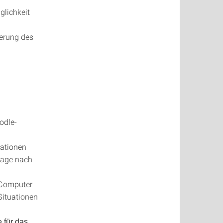
glichkeit
terung des
odle-
uationen
Tage nach
 Computer
Situationen
 für das