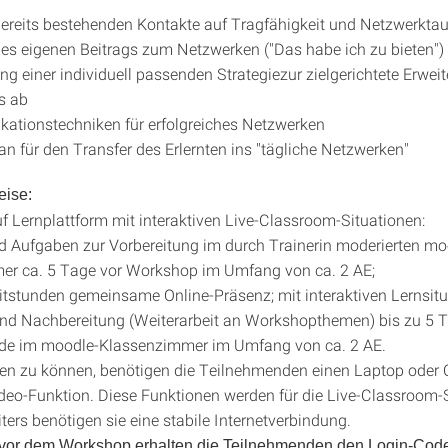
ereits bestehenden Kontakte auf Tragfähigkeit und Netzwerktau
es eigenen Beitrags zum Netzwerken ("Das habe ich zu bieten")
ng einer individuell passenden Strategiezur zielgerichtete Erwei
s ab
ationstechniken für erfolgreiches Netzwerken
an für den Transfer des Erlernten ins "tägliche Netzwerken"
ise:
 Lernplattform mit interaktiven Live-Classroom-Situationen:
nd Aufgaben zur Vorbereitung im durch Trainerin moderierten mo
er ca. 5 Tage vor Workshop im Umfang von ca. 2 AE;
Zeitstunden gemeinsame Online-Präsenz; mit interaktiven Lernsit
nd Nachbereitung (Weiterarbeit an Workshopthemen) bis zu 5 
e im moodle-Klassenzimmer im Umfang von ca. 2 AE.
en zu können, benötigen die Teilnehmenden einen Laptop oder
deo-Funktion. Diese Funktionen werden für die Live-Classroom-
ters benötigen sie eine stabile Internetverbindung.
 vor dem Workshop erhalten die Teilnehmenden den Login-Code