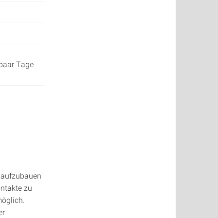
 paar Tage
n aufzubauen
ontakte zu
öglich.
er