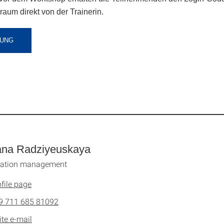
aum direkt von der Trainerin.
UNG
ana Radziyeuskaya
ication management
file page
9 711 685 81092
ite e-mail