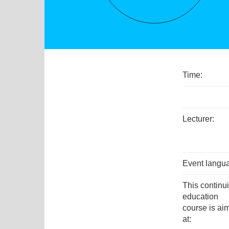
Time:
Lecturer:
Event langu
This continu
education
course is ai
at: